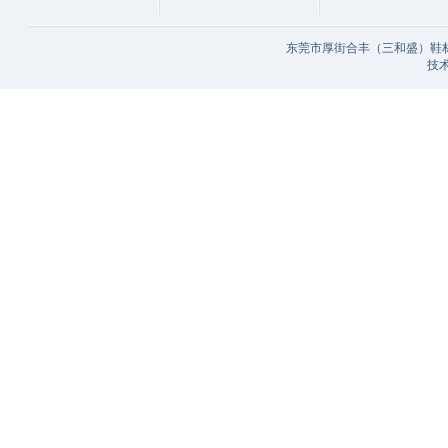
东莞市厚街合丰（三和盛）鞋材
技